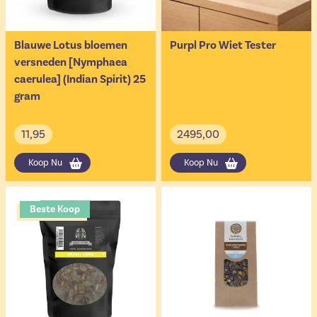
Blauwe Lotus bloemen
Purpl Pro Wiet Tester
versneden [Nymphaea
caerulea] (Indian Spirit) 25
gram
11,95
2495,00
Koop Nu
Koop Nu
Beste Koop