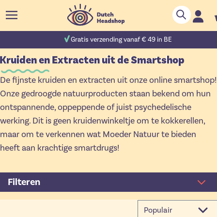
Ga naar de inhoud
Zoek
C
00 reviews
Gratis verzending vanaf € 49 in BE
Kruiden en Extracten uit de Smartshop
De fijnste kruiden en extracten uit onze online smartshop!
Onze gedroogde natuurproducten staan bekend om hun
ontspannende, oppeppende of juist psychedelische
werking. Dit is geen kruidenwinkeltje om te kokkerellen,
maar om te verkennen wat Moeder Natuur te bieden
heeft aan krachtige smartdrugs!
Filteren