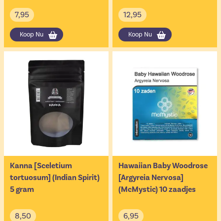
7,95
12,95
Koop Nu
Koop Nu
Kanna [Sceletium
Hawaiian Baby Woodrose
tortuosum] (Indian Spirit)
[Argyreia Nervosa]
5 gram
(McMystic) 10 zaadjes
8,50
6,95