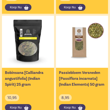
Koop Nu
Koop Nu
Bobinsana [Calliandra
Passiebloem Versneden
angustifolia] (Indian
[Passiflora incarnata]
Spirit) 25 gram
(Indian Elements) 50 gram
10,95
8,95
Koop Nu
Koop Nu