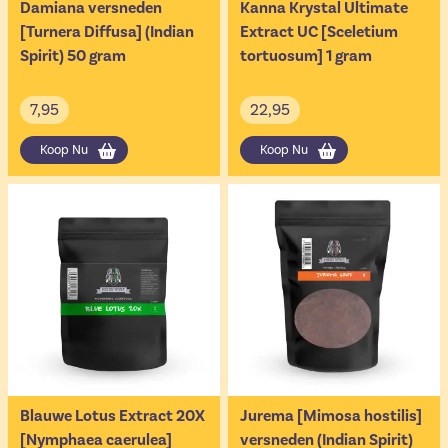
Damiana versneden
Kanna Krystal Ultimate
[Turnera Diffusa] (Indian
Extract UC [Sceletium
Spirit) 50 gram
tortuosum] 1 gram
7,95
22,95
Koop Nu
Koop Nu
Blauwe Lotus Extract 20X
Jurema [Mimosa hostilis]
[Nymphaea caerulea]
versneden (Indian Spirit)