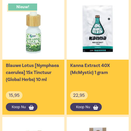
Nieuw!
Blauwe Lotus [Nymphaea
Kanna Extract 40X
caerulea] 15x Tinctuur
(McMystic) 1 gram
(Global Herbs) 10 ml
15,95
22,95
Koop Nu
Koop Nu