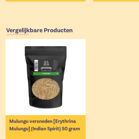
Vergelijkbare Producten
Mulungu versneden [Erythrina
Mulungu] (Indian Spirit) 50 gram