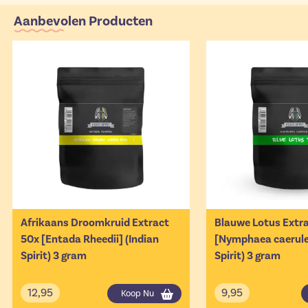
Aanbevolen Producten
Afrikaans Droomkruid Extract
Blauwe Lotus Extr
50x [Entada Rheedii] (Indian
[Nymphaea caerulea
Spirit) 3 gram
Spirit) 3 gram
12,95
9,95
Koop Nu