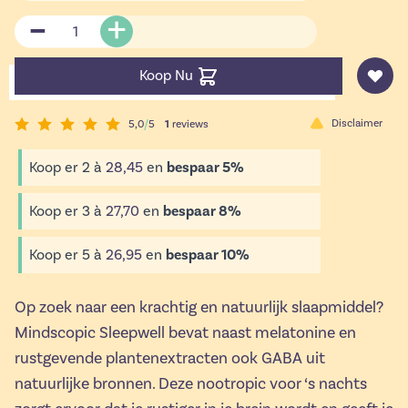
Aantal
Koop Nu
Disclaimer
5,0
/
5
1
reviews
Koop er 2 à
28,45
en
bespaar
5
%
Koop er 3 à
27,70
en
bespaar
8
%
Koop er 5 à
26,95
en
bespaar
10
%
Op zoek naar een krachtig en natuurlijk slaapmiddel?
Mindscopic Sleepwell bevat naast melatonine en
rustgevende plantenextracten ook GABA uit
natuurlijke bronnen. Deze nootropic voor ‘s nachts