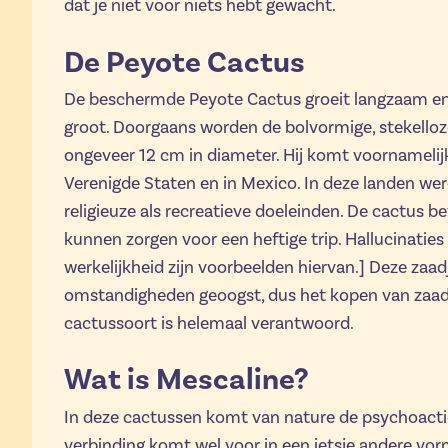
dat je niet voor niets hebt gewacht.
De Peyote Cactus
De beschermde Peyote Cactus groeit langzaam en
groot. Doorgaans worden de bolvormige, stekelloz
ongeveer 12 cm in diameter. Hij komt voornamelij
Verenigde Staten en in Mexico. In deze landen we
religieuze als recreatieve doeleinden. De cactus b
kunnen zorgen voor een heftige trip. Hallucinaties
werkelijkheid zijn voorbeelden hiervan.] Deze zaa
omstandigheden geoogst, dus het kopen van zaad
cactussoort is helemaal verantwoord.
Wat is Mescaline?
In deze cactussen komt van nature de psychoacti
verbinding komt wel voor in een ietsje andere v