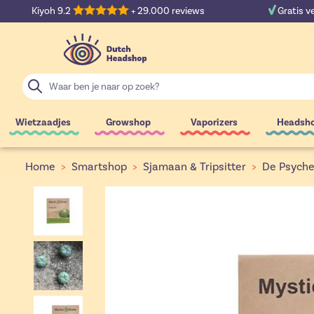
Ga naar de inhoud
Kiyoh 9.2
+ 29.000 reviews
Gratis v
Zoek
Wietzaadjes
Growshop
Vaporizers
Headsh
Home
>
Smartshop
>
Sjamaan & Tripsitter
>
De Psyche