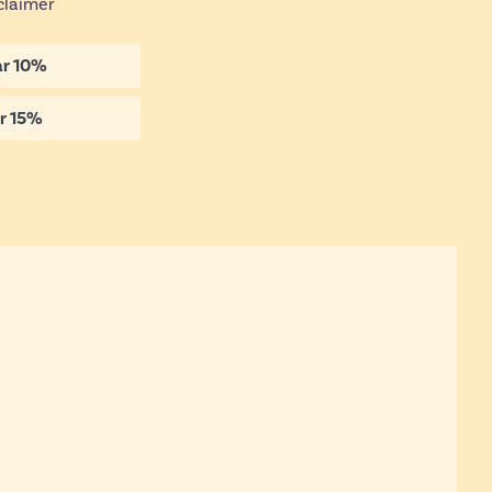
claimer
ar
10
%
r
15
%