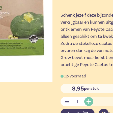
Schenk jezelf deze bijzond
verkrijgbaar en kunnen uit
ontkiemen van Peyote Cactu
alleen geschikt om te kwe
Zodra de stekelloze cactus 
ervaren dankzij de van nat
Grow bevat maar liefst tien
prachtige Peyote Cactus t
Op voorraad
8,95
per stuk
Aantal