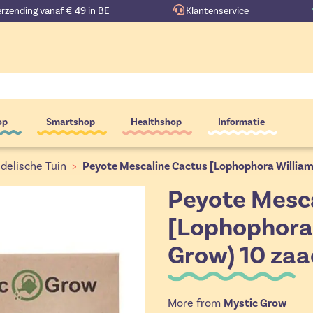
erzending vanaf € 49 in BE
Klantenservice
op
Smartshop
Healthshop
Informatie
delische Tuin
>
Peyote Mescaline Cactus [Lophophora Williams
Peyote Mesc
[Lophophora 
Grow) 10 zaa
More from
Mystic Grow