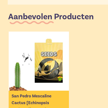
Aanbevolen Producten
San Pedro Mescaline
Cactus [Echinopsis