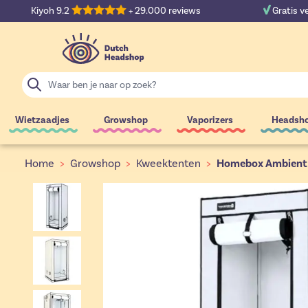
Ga naar de inhoud
Kiyoh 9.2
+ 29.000 reviews
Gratis v
Zoek
Wietzaadjes
Growshop
Vaporizers
Headsh
Home
>
Growshop
>
Kweektenten
>
Homebox Ambient