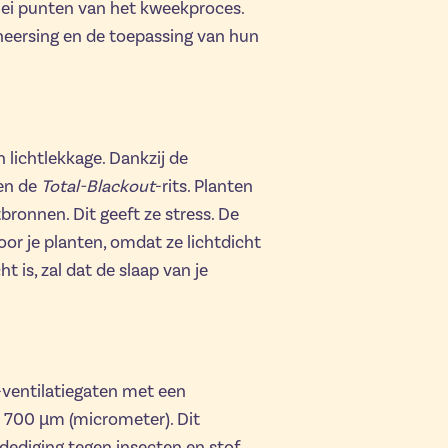
rlei punten van het kweekproces.
eheersing en de toepassing van hun
e
 lichtlekkage. Dankzij de
 en de
Total-Blackout
-rits. Planten
ronnen. Dit geeft ze stress. De
r je planten, omdat ze lichtdicht
ht is, zal dat de slaap van je
ventilatiegaten met een
700 µm (micrometer). Dit
ediging tegen insecten en stof.