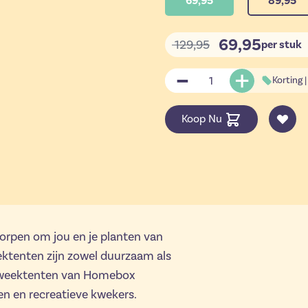
69,95
89,95
69,95
129,95
per stuk
Korting |
Aantal
Koop Nu
rpen om jou en je planten van
ektenten zijn zowel duurzaam als
 kweektenten van Homebox
en en recreatieve kwekers.