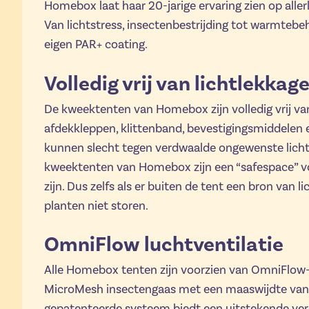
Homebox laat haar 20-jarige ervaring zien op alle
Van lichtstress, insectenbestrijding tot warmteb
eigen PAR+ coating.
Volledig vrij van lichtlekkag
De kweektenten van Homebox zijn volledig vrij van
afdekkleppen, klittenband, bevestigingsmiddelen
kunnen slecht tegen verdwaalde ongewenste lichtb
kweektenten van Homebox zijn een “safespace” voo
zijn. Dus zelfs als er buiten de tent een bron van lic
planten niet storen.
OmniFlow luchtventilatie
Alle Homebox tenten zijn voorzien van OmniFlow-
MicroMesh insectengaas met een maaswijdte van 
gepatenteerde systeem biedt een uitstekende verd