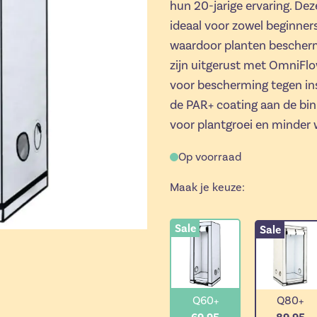
hun 20-jarige ervaring. De
ideaal voor zowel beginners 
waardoor planten bescherm
zijn uitgerust met OmniFl
voor bescherming tegen ins
de PAR+ coating aan de binn
voor plantgroei en minder 
Op voorraad
Maak je keuze:
Sale
Sale
Q60+
Q80+