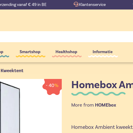
erzending vanaf € 49 in BE
Klantenservice
op
Smartshop
Healthshop
Informatie
 Kweektent
Homebox Am
- 40
%
More from
HOMEbox
Homebox Ambient kweektent