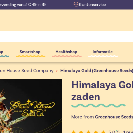
erzending vanaf € 49 in BE
Klantenservice
op
Smartshop
Healthshop
Informatie
en House Seed Company
>
Himalaya Gold (Greenhouse Seeds)
Himalaya Gol
zaden
More from
Greenhouse Seed
5,0
/
5
1
rev