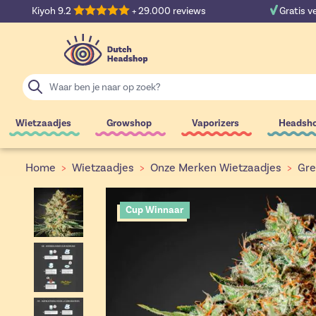
Ga naar de inhoud
Kiyoh 9.2
+ 29.000 reviews
Gratis v
Zoek
Wietzaadjes
Growshop
Vaporizers
Headsh
Home
>
Wietzaadjes
>
Onze Merken Wietzaadjes
>
Gre
Cup Winnaar