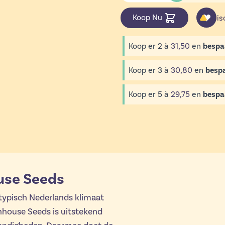
Koop Nu
Dis
Koop er 2 à
31,50
en
bespa
Koop er 3 à
30,80
en
besp
Koop er 5 à
29,75
en
bespa
use Seeds
typisch Nederlands klimaat
nhouse Seeds is uitstekend