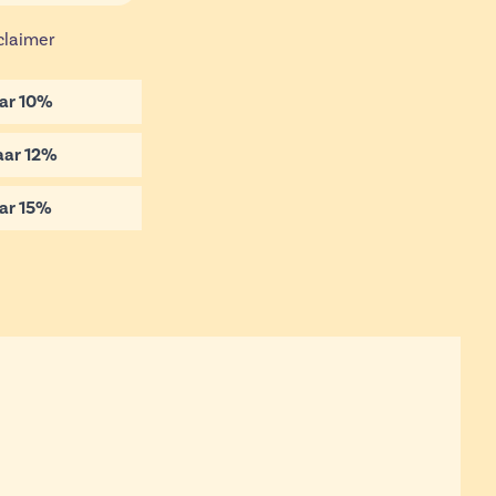
claimer
ar
10
%
aar
12
%
ar
15
%