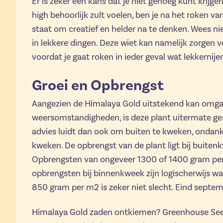
Er is zeker een kans dat je niet genoeg kunt krijg
high behoorlijk zult voelen, ben je na het roken v
staat om creatief en helder na te denken. Wees niet
in lekkere dingen. Deze wiet kan namelijk zorgen v
voordat je gaat roken in ieder geval wat lekkernijen
Groei en Opbrengst
Aangezien de Himalaya Gold uitstekend kan omga
weersomstandigheden, is deze plant uitermate ge
advies luidt dan ook om buiten te kweken, ondanks
kweken. De opbrengst van de plant ligt bij buiten
Opbrengsten van ongeveer 1300 of 1400 gram per p
opbrengsten bij binnenkweek zijn logischerwijs wa
850 gram per m2 is zeker niet slecht. Eind septemb
Himalaya Gold zaden ontkiemen? Greenhouse See