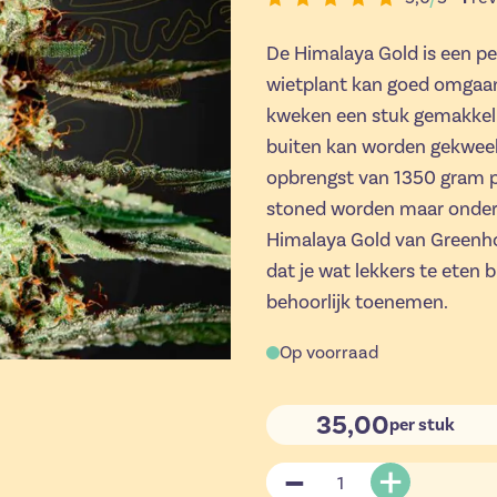
De Himalaya Gold is een pe
wietplant kan goed omgaa
kweken een stuk gemakkeli
buiten kan worden gekweekt
opbrengst van 1350 gram per
stoned worden maar ondertu
Himalaya Gold van Greenho
dat je wat lekkers te eten 
behoorlijk toenemen.
Op voorraad
35,00
per stuk
Aantal