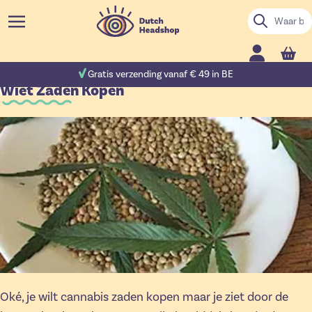
Ga naar de inhoud
Zoek
Cart
 reviews
Gratis verzending vanaf € 49 in BE
Wiet Zaden Kopen
Oké, je wilt cannabis zaden kopen maar je ziet door de