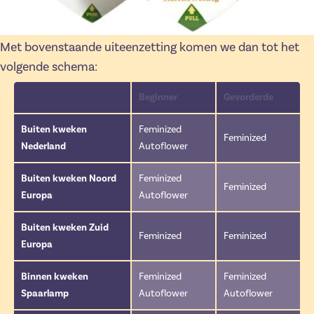
Met bovenstaande uiteenzetting komen we dan tot het
volgende schema:
Beginner
Gevorderde
Buiten kweken
Feminized
Feminized
Nederland
Autoflower
Buiten kweken Noord
Feminized
Feminized
Europa
Autoflower
Buiten kweken Zuid
Feminized
Feminized
Europa
Binnen kweken
Feminized
Feminized
Spaarlamp
Autoflower
Autoflower