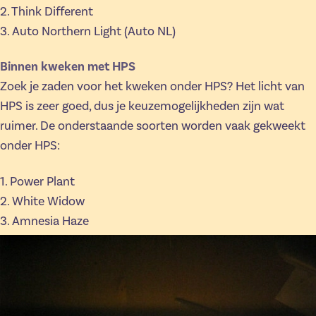
2. Think Different
3. Auto Northern Light (Auto NL)
Binnen kweken met HPS
Zoek je zaden voor het kweken onder HPS? Het licht van
HPS is zeer goed, dus je keuzemogelijkheden zijn wat
ruimer. De onderstaande soorten worden vaak gekweekt
onder HPS:
1. Power Plant
2. White Widow
3. Amnesia Haze